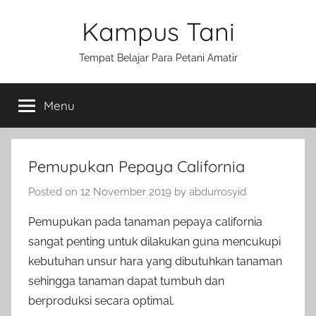
Skip
Kampus Tani
to
content
Tempat Belajar Para Petani Amatir
Menu
Pemupukan Pepaya California
Posted on
12 November 2019
by
abdurrosyid
Pemupukan pada tanaman pepaya california
sangat penting untuk dilakukan guna mencukupi
kebutuhan unsur hara yang dibutuhkan tanaman
sehingga tanaman dapat tumbuh dan
berproduksi secara optimal.