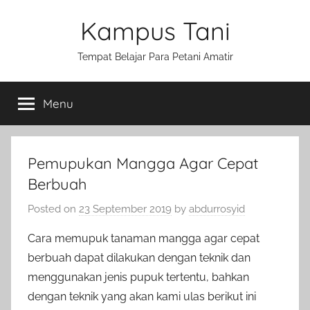
Skip
Kampus Tani
to
content
Tempat Belajar Para Petani Amatir
Menu
Pemupukan Mangga Agar Cepat
Berbuah
Posted on
23 September 2019
by
abdurrosyid
Cara memupuk tanaman mangga agar cepat
berbuah dapat dilakukan dengan teknik dan
menggunakan jenis pupuk tertentu, bahkan
dengan teknik yang akan kami ulas berikut ini