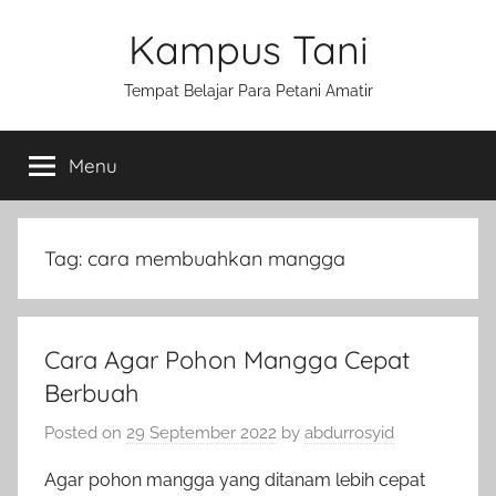
Skip
Kampus Tani
to
content
Tempat Belajar Para Petani Amatir
Menu
Tag:
cara membuahkan mangga
Cara Agar Pohon Mangga Cepat
Berbuah
Posted on
29 September 2022
by
abdurrosyid
Agar pohon mangga yang ditanam lebih cepat