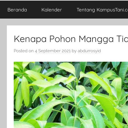
Beranda
Kalender
Tentang KampusTani.
Kenapa Pohon Mangga Ti
Posted on
4 September 2021
by
abdurrosyid