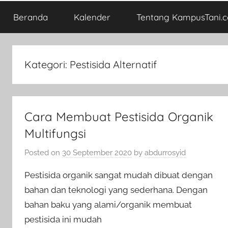
Beranda
Kalender
Tentang KampusTani.
Kategori:
Pestisida Alternatif
Cara Membuat Pestisida Organik
Multifungsi
Posted on
30 September 2020
by
abdurrosyid
Pestisida organik sangat mudah dibuat dengan
bahan dan teknologi yang sederhana. Dengan
bahan baku yang alami/organik membuat
pestisida ini mudah