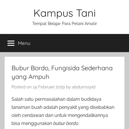
Skip
Kampus Tani
to
content
Tempat Belajar Para Petani Amatir
Menu
Bubur Bordo, Fungisida Sederhana
yang Ampuh
Posted on
14 Februari 2019
by
abdurrosyid
Salah satu permasalahan dalam budidaya
tanaman buah adalah penyakit yang disebabkan
oleh cendawan dan untuk mengendalikannya
bisa menggunakan
bubur bordo.