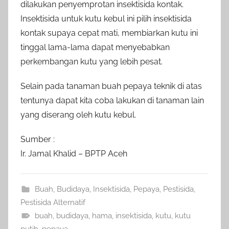
dilakukan penyemprotan insektisida kontak.
Insektisida untuk kutu kebul ini pilih insektisida
kontak supaya cepat mati, membiarkan kutu ini
tinggal lama-lama dapat menyebabkan
perkembangan kutu yang lebih pesat.
Selain pada tanaman buah pepaya teknik di atas
tentunya dapat kita coba lakukan di tanaman lain
yang diserang oleh kutu kebul.
Sumber :
Ir. Jamal Khalid – BPTP Aceh
Buah
,
Budidaya
,
Insektisida
,
Pepaya
,
Pestisida
,
Pestisida Alternatif
buah
,
budidaya
,
hama
,
insektisida
,
kutu
,
kutu
putih
,
pepaya