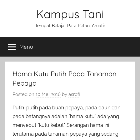
Skip
Kampus Tani
to
content
Tempat Belajar Para Petani Amatir
Menu
Hama Kutu Putih Pada Tanaman
Pepaya
Posted on
10 Mei 2016
by
asrofi
Putih-putih pada buah pepaya, pada daun dan
pada batangnya adalah “hama kutu” ada yang
menyebut “kutu kebul”. Serangan hama ini
terutama pada tanaman pepaya yang sedang