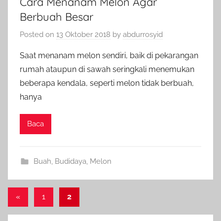
Cara Menanam Melon Agar
Berbuah Besar
Posted on
13 Oktober 2018
by
abdurrosyid
Saat menanam melon sendiri, baik di pekarangan
rumah ataupun di sawah seringkali menemukan
beberapa kendala, seperti melon tidak berbuah,
hanya
Baca
Buah
,
Budidaya
,
Melon
Paginasi
Previous
«
1
2
Posts
pos