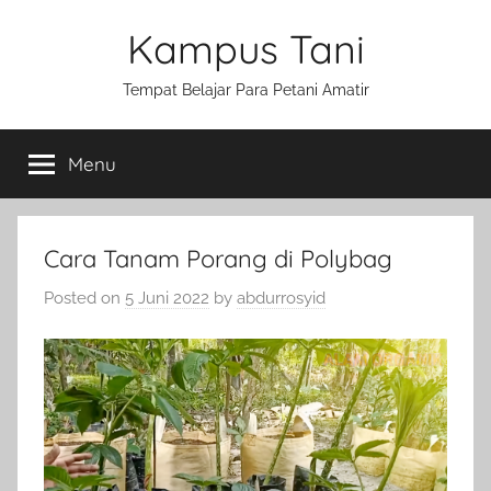
Skip
Kampus Tani
to
content
Tempat Belajar Para Petani Amatir
Menu
Cara Tanam Porang di Polybag
Posted on
5 Juni 2022
by
abdurrosyid