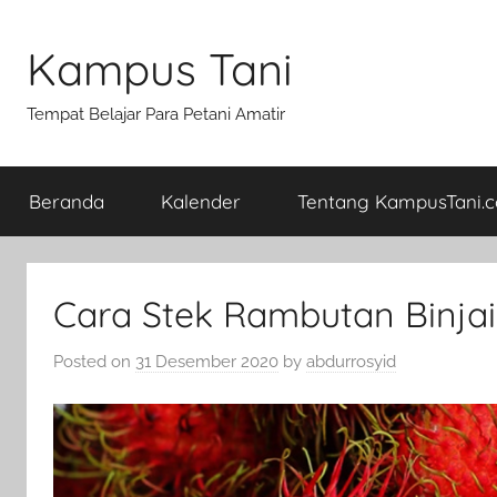
Skip
to
Kampus Tani
content
Tempat Belajar Para Petani Amatir
Beranda
Kalender
Tentang KampusTani.
Cara Stek Rambutan Binjai
Posted on
31 Desember 2020
by
abdurrosyid