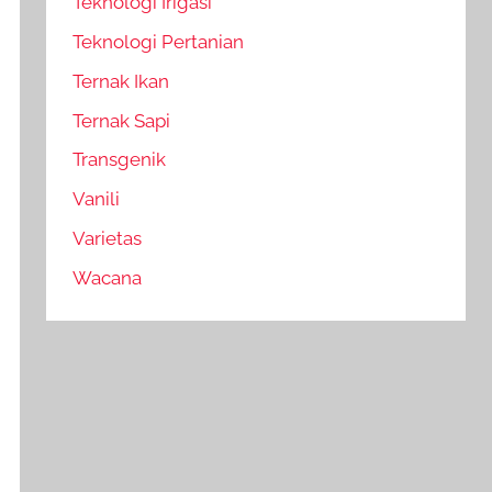
Teknologi Irigasi
Teknologi Pertanian
Ternak Ikan
Ternak Sapi
Transgenik
Vanili
Varietas
Wacana