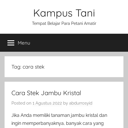
Skip
Kampus Tani
to
content
Tempat Belajar Para Petani Amatir
Menu
Tag:
cara stek
Cara Stek Jambu Kristal
Posted on
1 Agustus 2022
by
abdurrosyid
Jika Anda memiliki tanaman jambu kristal dan
ingin memperbanyaknya, banyak cara yang