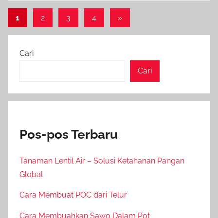
Paginasi
Next
1
2
3
4
»
Posts
pos
Cari
Cari
Pos-pos Terbaru
Tanaman Lentil Air – Solusi Ketahanan Pangan
Global
Cara Membuat POC dari Telur
Cara Membuahkan Sawo Dalam Pot