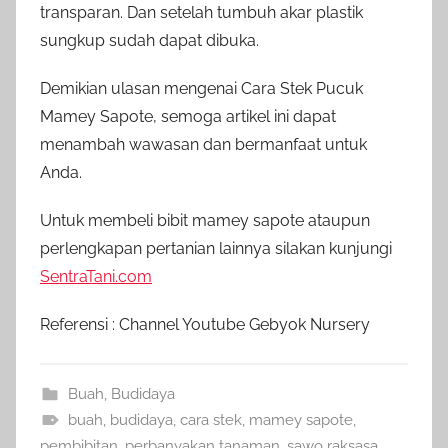
transparan. Dan setelah tumbuh akar plastik
sungkup sudah dapat dibuka.
Demikian ulasan mengenai Cara Stek Pucuk
Mamey Sapote, semoga artikel ini dapat
menambah wawasan dan bermanfaat untuk
Anda.
Untuk membeli bibit mamey sapote ataupun
perlengkapan pertanian lainnya silakan kunjungi
SentraTani.com
Referensi : Channel Youtube Gebyok Nursery
Buah
,
Budidaya
buah
,
budidaya
,
cara stek
,
mamey sapote
,
pembibitan
,
perbanyakan tanaman
,
sawo raksasa
,