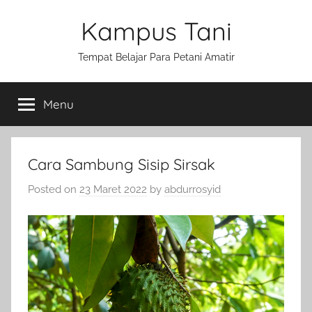
Skip
Kampus Tani
to
content
Tempat Belajar Para Petani Amatir
Menu
Cara Sambung Sisip Sirsak
Posted on
23 Maret 2022
by
abdurrosyid