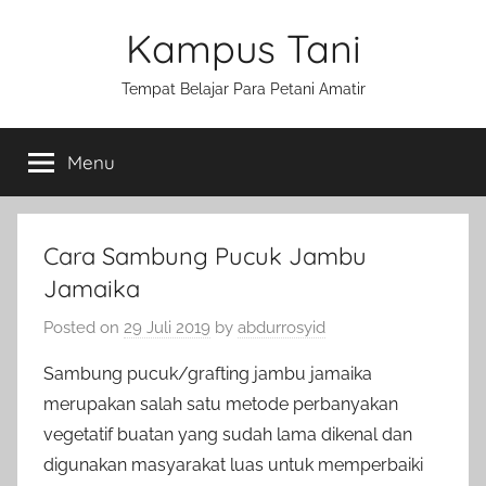
Skip
Kampus Tani
to
content
Tempat Belajar Para Petani Amatir
Menu
Cara Sambung Pucuk Jambu
Jamaika
Posted on
29 Juli 2019
by
abdurrosyid
Sambung pucuk/grafting jambu jamaika
merupakan salah satu metode perbanyakan
vegetatif buatan yang sudah lama dikenal dan
digunakan masyarakat luas untuk memperbaiki