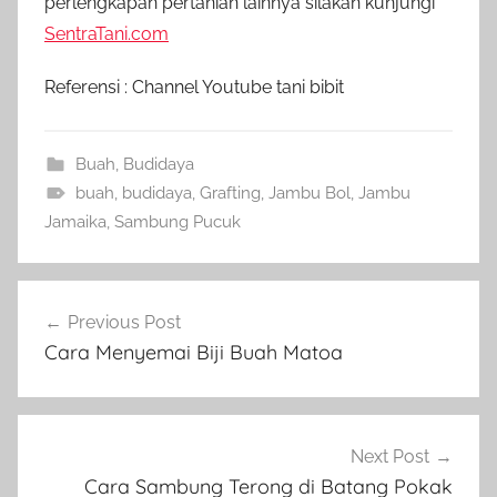
perlengkapan pertanian lainnya silakan kunjungi
SentraTani.com
Referensi : Channel Youtube tani bibit
Buah
,
Budidaya
buah
,
budidaya
,
Grafting
,
Jambu Bol
,
Jambu
Jamaika
,
Sambung Pucuk
Navigasi
Previous Post
pos
Cara Menyemai Biji Buah Matoa
Next Post
Cara Sambung Terong di Batang Pokak