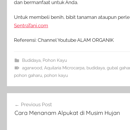
dan bermanfaat untuk Anda.
Untuk membeli benih, bibit tanaman ataupun perlen
SentraTani.com
Referensi: Channel Youtube ALAM ORGANIK
Budidaya
,
Pohon Kayu
agarwood
,
Aquilaria Microcarpa
,
budidaya
,
gubal gaha
pohon gaharu
,
pohon kayu
Navigasi
Previous Post
pos
Cara Menanam Alpukat di Musim Hujan