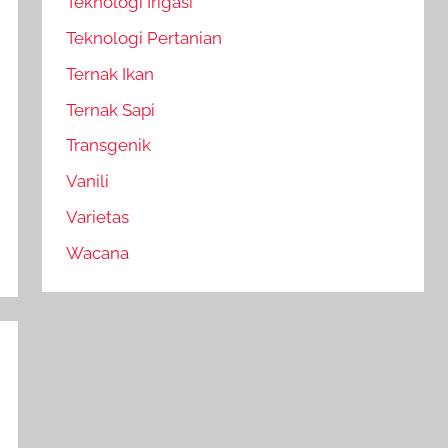
Teknologi Irigasi
Teknologi Pertanian
Ternak Ikan
Ternak Sapi
Transgenik
Vanili
Varietas
Wacana