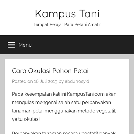
Skip
Kampus Tani
to
content
Tempat Belajar Para Petani Amatir
Menu
Cara Okulasi Pohon Petai
Posted on
16 Juli 2019
by
abdurrosyid
Pada kesempatan kali ini KampusTani.com akan
mengulas mengenai salah satu perbanyakan
tanaman petai menggunakan metode vegetatif,
yaitu okulasi.
Perbanyakan tanaman secara vegetatif banyak