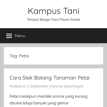
Skip
Kampus Tani
to
content
Tempat Belajar Para Petani Amatir
Menu
Tag:
Petai
Cara Stek Batang Tanaman Petai
Posted on
2 September 2020
by
abdurrosyid
Petai meskipun memiliki aroma yang kurang
disukai tetapi banyak yang gemar