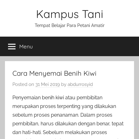
Skip
Kampus Tani
to
content
Tempat Belajar Para Petani Amatir
Menu
Cara Menyemai Benih Kiwi
Posted on
31 Mei 2019
by
abdurrosyid
Penyemaian benih kiwi atau pembibitan
merupakan proses terpenting yang dilakukan
sebelum proses penanaman. Dalam proses
pembibitan, harus dilakukan dengan benar, tepat
dan hati-hati. Sebelum melakukan proses