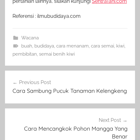
pertanian lainnya, silakan kunjungi
SentraTani.com
Referensi : ilmubudidaya.com
Wacana
buah
,
budidaya
,
cara menanam
,
cara semai
,
kiwi
,
pembibitan
,
semai benih kiwi
Navigasi
Previous Post
pos
Cara Sambung Pucuk Tanaman Kelengkeng
Next Post
Cara Mencangkok Pohon Mangga Yang
Benar