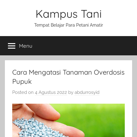
Skip
Kampus Tani
to
content
Tempat Belajar Para Petani Amatir
Menu
Cara Mengatasi Tanaman Overdosis
Pupuk
Posted on
4 Agustus 2022
by
abdurrosyid