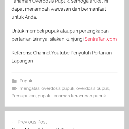
Tanaman Overdosis Pupuk, semoga artikel ini
dapat menambah wawasan dan bermanfaat
untuk Anda.
Untuk membeli pupuk ataupun perlengkapan
pertanian lainnya, silakan kunjungi
SentraTani.com
Referensi: Channel Youtube Penyuluh Pertanian
Lapangan
Pupuk
mengatasi overdosis pupuk
,
overdosis pupuk
,
Pemupukan
,
pupuk
,
tanaman keracunan pupuk
Navigasi
Previous Post
pos