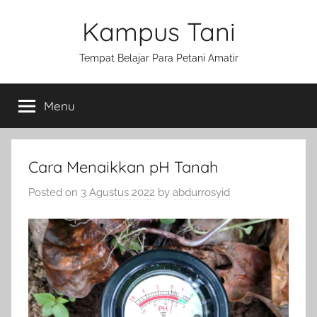
Skip
Kampus Tani
to
content
Tempat Belajar Para Petani Amatir
Menu
Cara Menaikkan pH Tanah
Posted on
3 Agustus 2022
by
abdurrosyid