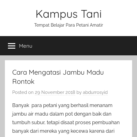
Skip
Kampus Tani
to
content
Tempat Belajar Para Petani Amatir
Menu
Cara Mengatasi Jambu Madu
Rontok
Posted on
29 November 2018
by
abdurrosyid
Banyak para petani yang berhasil menanam
jambu air madu dalam pot dengan baik dan
tumbuh subur, tetapi disaat proses pembuahan
banyak dari mereka yang kecewa karena dari