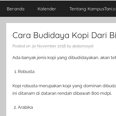
Beranda
Kalender
Tentang KampusTani.
Cara Budidaya Kopi Dari Bi
Posted on
30 November 2018
by
abdurrosyid
Ada banyak jenis kopi yang dibudidayakan, akan tet
Robusta
Kopi robusta merupakan kopi yang dominan dibudayak
ini ditanam di dataran rendah dibawah 800 mdpl.
Arabika