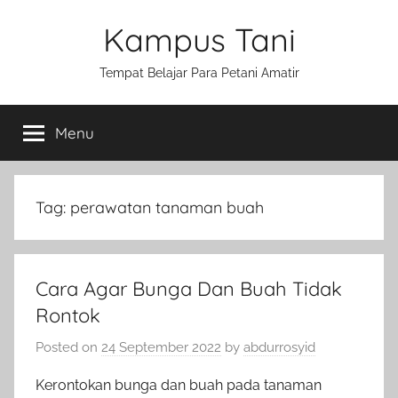
Skip
Kampus Tani
to
content
Tempat Belajar Para Petani Amatir
Menu
Tag:
perawatan tanaman buah
Cara Agar Bunga Dan Buah Tidak
Rontok
Posted on
24 September 2022
by
abdurrosyid
Kerontokan bunga dan buah pada tanaman