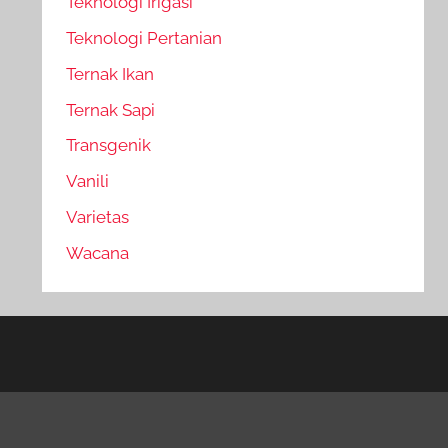
Teknologi Irigasi
Teknologi Pertanian
Ternak Ikan
Ternak Sapi
Transgenik
Vanili
Varietas
Wacana