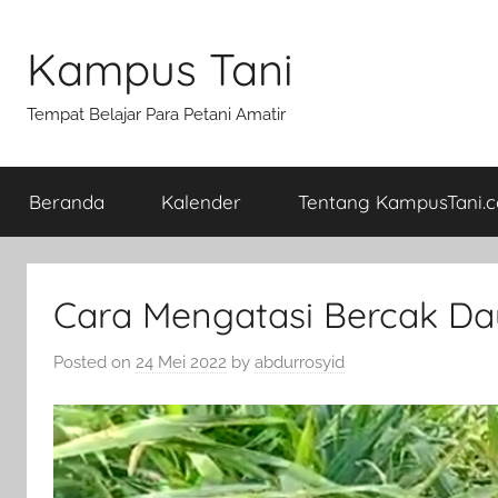
Skip
to
Kampus Tani
content
Tempat Belajar Para Petani Amatir
Beranda
Kalender
Tentang KampusTani.
Cara Mengatasi Bercak Da
Posted on
24 Mei 2022
by
abdurrosyid