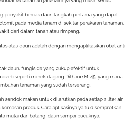
enular ke tanaman jahe lainnya yang masih sehat.
ng penyakit bercak daun langkah pertama yang dapat
olomit pada media tanam di sekitar perakaran tanaman,
akit dari dalam tanah atau rimpang.
tas atau daun adalah dengan mengaplikasikan obat anti
ak daun, fungisida yang cukup efektif untuk
ncozeb seperti merek dagang Dithane M-45, yang mana
yembuhan tanaman yang sudah terserang.
h sendok makan untuk dilarutkan pada setiap 2 liter air
a kemasan produk. Cara aplikasinya yaitu disemprotkan
ta mulai dari batang, daun sampai pucuknya.