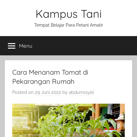
Skip
Kampus Tani
to
content
Tempat Belajar Para Petani Amatir
Menu
Cara Menanam Tomat di
Pekarangan Rumah
Posted on
29 Juni 2022
by
abdurrosyid