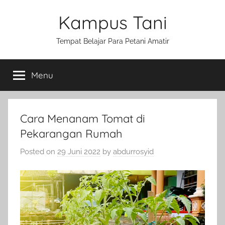
Skip
Kampus Tani
to
content
Tempat Belajar Para Petani Amatir
Menu
Cara Menanam Tomat di
Pekarangan Rumah
Posted on
29 Juni 2022
by
abdurrosyid