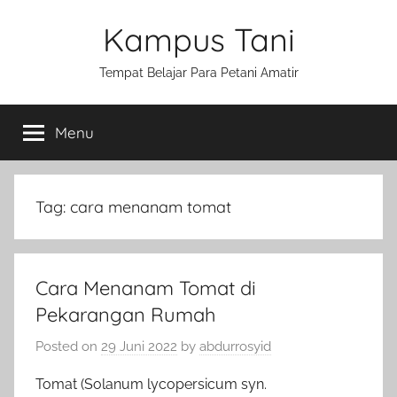
Skip
Kampus Tani
to
content
Tempat Belajar Para Petani Amatir
Menu
Tag:
cara menanam tomat
Cara Menanam Tomat di
Pekarangan Rumah
Posted on
29 Juni 2022
by
abdurrosyid
Tomat (Solanum lycopersicum syn.