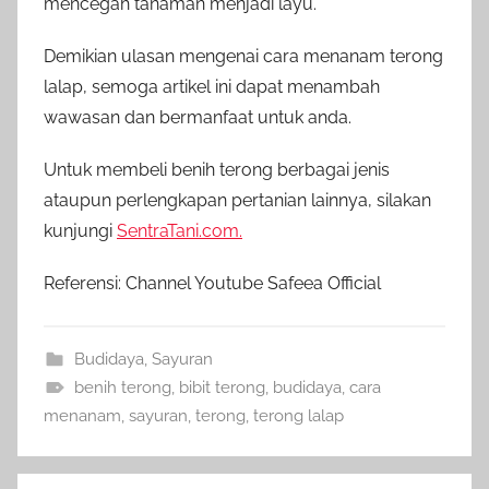
mencegah tanaman menjadi layu.
Demikian ulasan mengenai cara menanam terong
lalap, semoga artikel ini dapat menambah
wawasan dan bermanfaat untuk anda.
Untuk membeli benih terong berbagai jenis
ataupun perlengkapan pertanian lainnya, silakan
kunjungi
SentraTani.com.
Referensi: Channel Youtube Safeea Official
Budidaya
,
Sayuran
benih terong
,
bibit terong
,
budidaya
,
cara
menanam
,
sayuran
,
terong
,
terong lalap