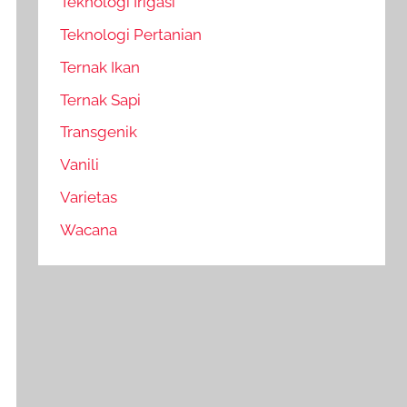
Teknologi Irigasi
Teknologi Pertanian
Ternak Ikan
Ternak Sapi
Transgenik
Vanili
Varietas
Wacana