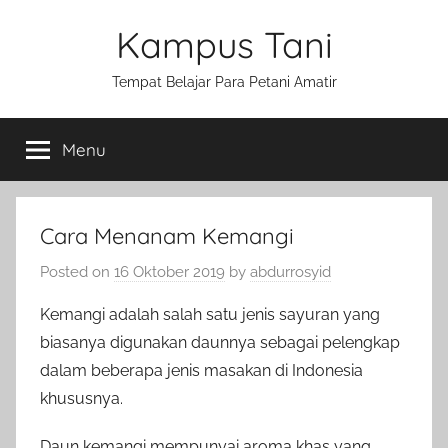
Skip
Kampus Tani
to
content
Tempat Belajar Para Petani Amatir
Menu
Cara Menanam Kemangi
Posted on
16 Oktober 2019
by
abdurrosyid
Kemangi adalah salah satu jenis sayuran yang
biasanya digunakan daunnya sebagai pelengkap
dalam beberapa jenis masakan di Indonesia
khususnya.
Daun kemangi mempunyai aroma khas yang