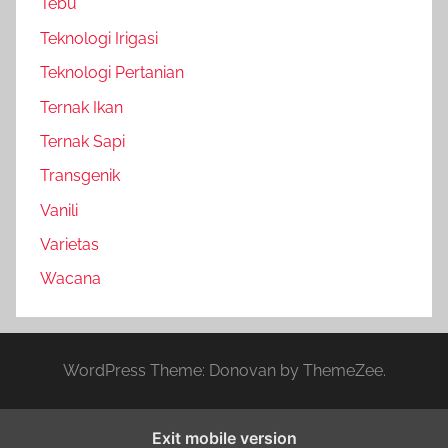
Tebu
Teknologi Irigasi
Teknologi Pertanian
Ternak Ikan
Ternak Sapi
Transgenik
Vanili
Varietas
Wacana
WordPress Theme: Donovan by ThemeZee.
Exit mobile version