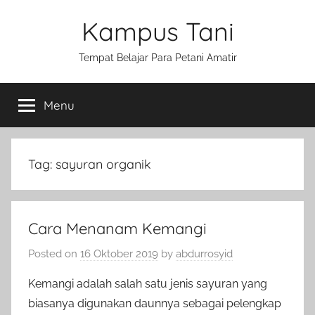
Skip
Kampus Tani
to
content
Tempat Belajar Para Petani Amatir
Menu
Tag:
sayuran organik
Cara Menanam Kemangi
Posted on
16 Oktober 2019
by
abdurrosyid
Kemangi adalah salah satu jenis sayuran yang
biasanya digunakan daunnya sebagai pelengkap