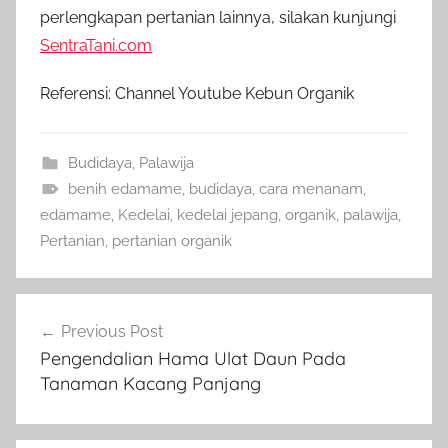
perlengkapan pertanian lainnya, silakan kunjungi
SentraTani.com
Referensi: Channel Youtube Kebun Organik
Budidaya
,
Palawija
benih edamame
,
budidaya
,
cara menanam
,
edamame
,
Kedelai
,
kedelai jepang
,
organik
,
palawija
,
Pertanian
,
pertanian organik
Navigasi
Previous Post
pos
Pengendalian Hama Ulat Daun Pada
Tanaman Kacang Panjang