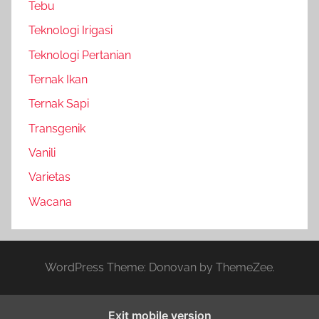
Tebu
Teknologi Irigasi
Teknologi Pertanian
Ternak Ikan
Ternak Sapi
Transgenik
Vanili
Varietas
Wacana
WordPress Theme: Donovan by ThemeZee.
Exit mobile version