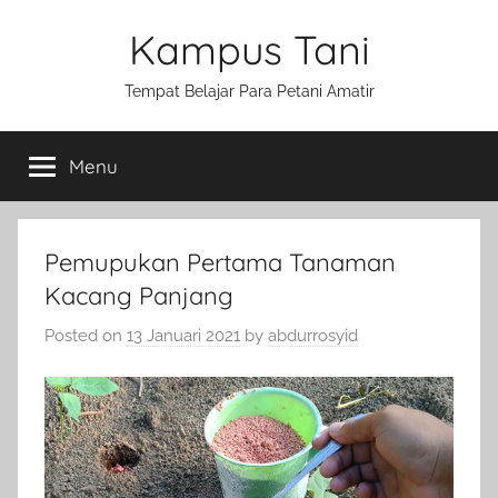
Skip
Kampus Tani
to
content
Tempat Belajar Para Petani Amatir
Menu
Pemupukan Pertama Tanaman
Kacang Panjang
Posted on
13 Januari 2021
by
abdurrosyid