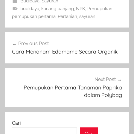
Budidaya
,
Sayuran
budidaya
,
kacang panjang
,
NPK
,
Pemupukan
,
pemupukan pertama
,
Pertanian
,
sayuran
Navigasi
Previous Post
pos
Cara Menanam Edamame Secara Organik
Next Post
Pemupukan Pertama Tanaman Paprika
dalam Polybag
Cari
Cari