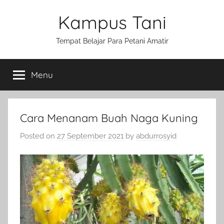
Skip
Kampus Tani
to
content
Tempat Belajar Para Petani Amatir
Menu
Cara Menanam Buah Naga Kuning
Posted on
27 September 2021
by
abdurrosyid