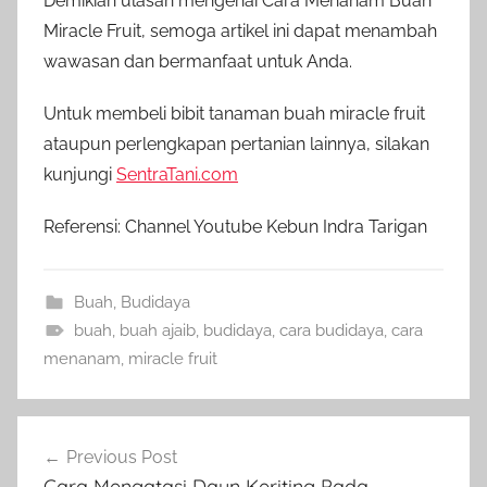
Demikian ulasan mengenai Cara Menanam Buah
Miracle Fruit, semoga artikel ini dapat menambah
wawasan dan bermanfaat untuk Anda.
Untuk membeli bibit tanaman buah miracle fruit
ataupun perlengkapan pertanian lainnya, silakan
kunjungi
SentraTani.com
Referensi: Channel Youtube Kebun Indra Tarigan
Buah
,
Budidaya
buah
,
buah ajaib
,
budidaya
,
cara budidaya
,
cara
menanam
,
miracle fruit
Navigasi
Previous Post
pos
Cara Mengatasi Daun Keriting Pada