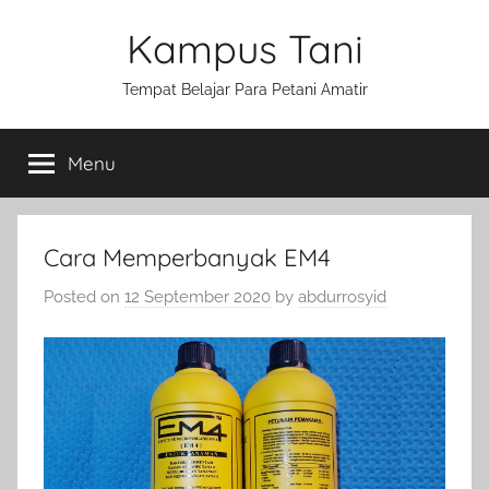
Skip
Kampus Tani
to
content
Tempat Belajar Para Petani Amatir
Menu
Cara Memperbanyak EM4
Posted on
12 September 2020
by
abdurrosyid