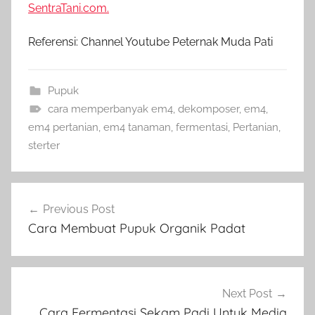
SentraTani.com.
Referensi: Channel Youtube Peternak Muda Pati
Pupuk
cara memperbanyak em4
,
dekomposer
,
em4
,
em4 pertanian
,
em4 tanaman
,
fermentasi
,
Pertanian
,
sterter
Navigasi
Previous Post
pos
Cara Membuat Pupuk Organik Padat
Next Post
Cara Fermentasi Sekam Padi Untuk Media