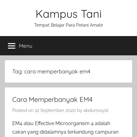
Skip
Kampus Tani
to
content
Tempat Belajar Para Petani Amatir
Menu
Tag:
cara memperbanyak em4
Cara Memperbanyak EM4
Posted on
12 September 2020
by
abdurrosyid
EM4 atau Effective Microorganism 4 adalah
cairan yang didalamnya terkandung campuran