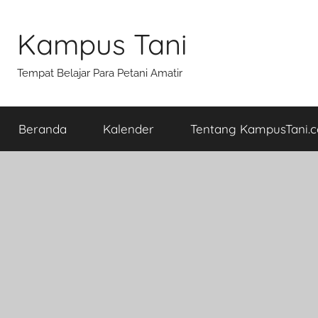
Skip
to
Kampus Tani
content
Tempat Belajar Para Petani Amatir
Beranda
Kalender
Tentang KampusTani.