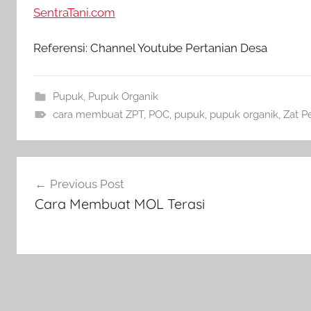
SentraTani.com
Referensi: Channel Youtube Pertanian Desa
Pupuk
,
Pupuk Organik
cara membuat ZPT
,
POC
,
pupuk
,
pupuk organik
,
Zat P
Navigasi
Previous Post
pos
Cara Membuat MOL Terasi