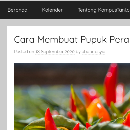
Beranda
Kalender
Tentang KampusTani.
Cara Membuat Pupuk Per
Posted on
18 September 2020
by
abdurrosyid