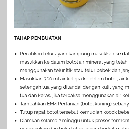
TAHAP PEMBUATAN
Pecahkan telur ayam kampung masukkan ke da
masukkan ke dalam botol air mineral yang telah 
menggunakan telur itik atau telur bebek dan j
Masukkan 300 ml air kelapa ke dalam botol, air 
setengah tua yang ditandai dengan kulit yang m
tua dan keras, jika terpaksa menggunakan air ke
Tambahkan EM4 Pertanian (botol kuning) sebanya
Tutup rapat botol tersebut kemudian kocok beb
Diamkan selama 2 minggu untuk proses fermenta
pengocokan dan buka tutup secara berkala setiap