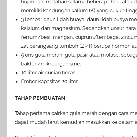
hujan dan matahari selama beberapa hari, atau 
memiliki kandungan kalium (K) yang cukup tingg
3 lembar daun lidah buaya, daun lidah buaya m
kalsium dan magnesium. Sedangkan unsur hara 
ferrum/besi, mangan, cuprum/tembaga, zincum/s
zat perangsang tumbuh (ZPT) berupa hormon auk
5 ons gula merah, gula pasir atau molase, seb
bakteri/mikroorganisme.
10 liter air cucian beras.
Ember kapasitas 20 liter.
TAHAP PEMBUATAN
Tahap pertama cairkan gula merah dengan cara m
dapat mudah larut kemudian masukkan ke dalam air