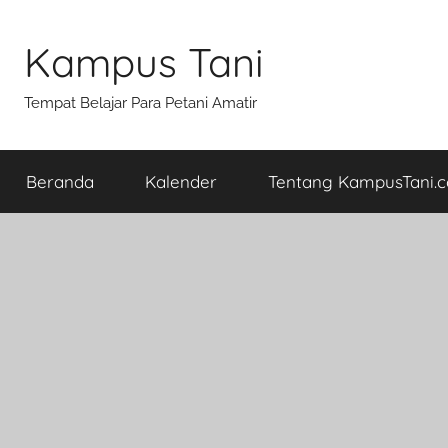
Skip
to
Kampus Tani
content
Tempat Belajar Para Petani Amatir
Beranda
Kalender
Tentang KampusTani.