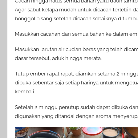
Cacah hingga halus semua bahan yaitu daun lamtor
Agar sabut kelapa mudah untuk dicacah terlebih da
bonggol pisang setelah dicacah sebaiknya ditumbu
Masukkan cacahan dari semua bahan ke dalam ember 
Masukkan larutan air cucian beras yang telah dic
dasar tersebut, aduk hingga merata.
Tutup ember rapat rapat, diamkan selama 2 minggu a
dibuka sebentar saja setiap harinya untuk mengelu
kembali.
Setelah 2 minggu penutup sudah dapat dibuka dan 
digunakan yang ditandai dengan aroma menyerupa