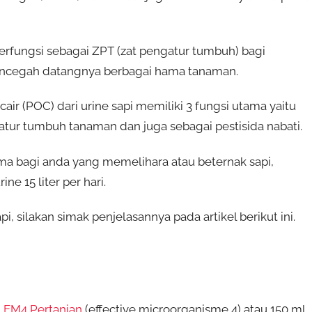
 berfungsi sebagai ZPT (zat pengatur tumbuh) bagi
 mencegah datangnya berbagai hama tanaman.
ir (POC) dari urine sapi memiliki 3 fungsi utama yaitu
atur tumbuh tanaman dan juga sebagai pestisida nabati.
ama bagi anda yang memelihara atau beternak sapi,
ne 15 liter per hari.
silakan simak penjelasannya pada artikel berikut ini.
l
EM4 Pertanian
(effective microorganisme 4) atau 150 ml