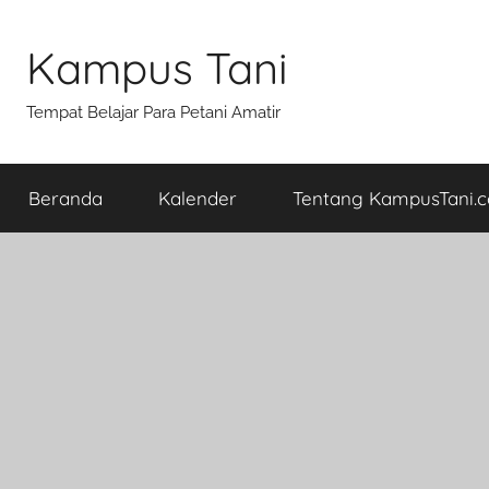
Skip
to
Kampus Tani
content
Tempat Belajar Para Petani Amatir
Beranda
Kalender
Tentang KampusTani.