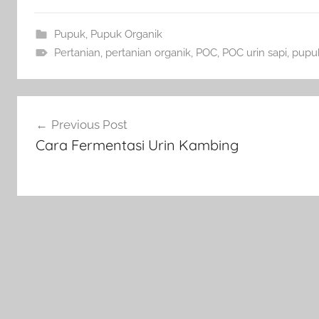
Pupuk
,
Pupuk Organik
Pertanian
,
pertanian organik
,
POC
,
POC urin sapi
,
pupuk
Navigasi
Previous Post
pos
Cara Fermentasi Urin Kambing