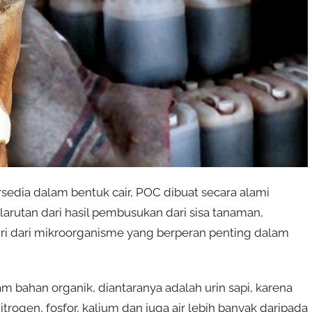
sedia dalam bentuk cair, POC dibuat secara alami
arutan dari hasil pembusukan dari sisa tanaman,
iri dari mikroorganisme yang berperan penting dalam
m bahan organik, diantaranya adalah urin sapi, karena
rogen, fosfor, kalium dan juga air lebih banyak daripada