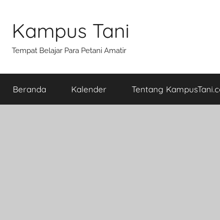
Skip
to
Kampus Tani
content
Tempat Belajar Para Petani Amatir
Beranda
Kalender
Tentang KampusTani.