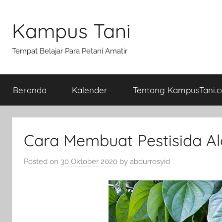
Skip
to
Kampus Tani
content
Tempat Belajar Para Petani Amatir
Beranda
Kalender
Tentang KampusTani.
Cara Membuat Pestisida Ala
Posted on
30 Oktober 2020
by
abdurrosyid