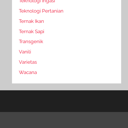
Teknologi Irigasi
Teknologi Pertanian
Ternak Ikan
Ternak Sapi
Transgenik
Vanili
Varietas
Wacana