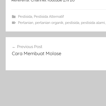
Referensi: Channel Youtube Zhi 26
Pestisida
,
Pestisida Alternatif
Pertanian
,
pertanian organik
,
pestisida
,
pestisida alami
Navigasi
Previous Post
pos
Cara Membuat Molase