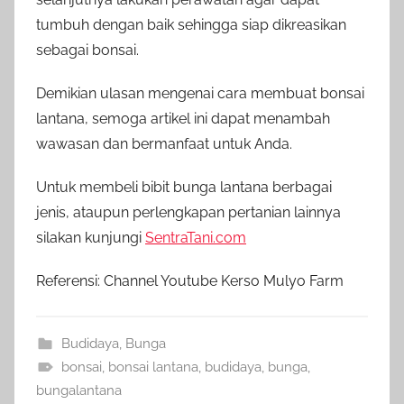
tumbuh dengan baik sehingga siap dikreasikan
sebagai bonsai.
Demikian ulasan mengenai cara membuat bonsai
lantana, semoga artikel ini dapat menambah
wawasan dan bermanfaat untuk Anda.
Untuk membeli bibit bunga lantana berbagai
jenis, ataupun perlengkapan pertanian lainnya
silakan kunjungi
SentraTani.com
Referensi: Channel Youtube Kerso Mulyo Farm
Budidaya
,
Bunga
bonsai
,
bonsai lantana
,
budidaya
,
bunga
,
bungalantana