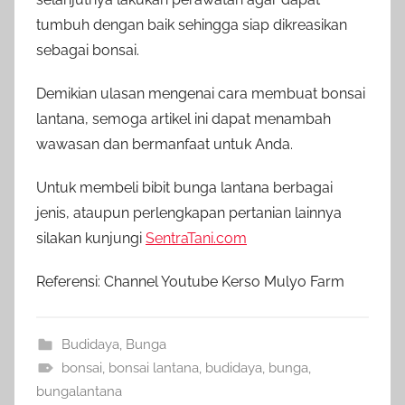
tumbuh dengan baik sehingga siap dikreasikan
sebagai bonsai.
Demikian ulasan mengenai cara membuat bonsai
lantana, semoga artikel ini dapat menambah
wawasan dan bermanfaat untuk Anda.
Untuk membeli bibit bunga lantana berbagai
jenis, ataupun perlengkapan pertanian lainnya
silakan kunjungi
SentraTani.com
Referensi: Channel Youtube Kerso Mulyo Farm
Budidaya
,
Bunga
bonsai
,
bonsai lantana
,
budidaya
,
bunga
,
bungalantana