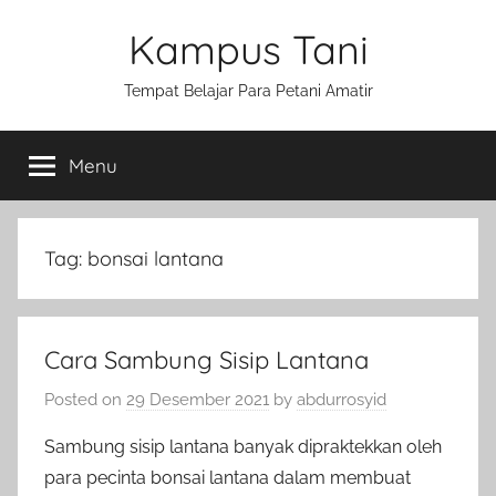
Skip
Kampus Tani
to
content
Tempat Belajar Para Petani Amatir
Menu
Tag:
bonsai lantana
Cara Sambung Sisip Lantana
Posted on
29 Desember 2021
by
abdurrosyid
Sambung sisip lantana banyak dipraktekkan oleh
para pecinta bonsai lantana dalam membuat