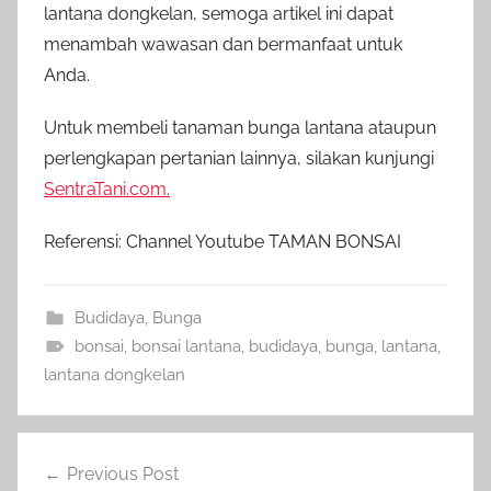
lantana dongkelan, semoga artikel ini dapat
menambah wawasan dan bermanfaat untuk
Anda.
Untuk membeli tanaman bunga lantana ataupun
perlengkapan pertanian lainnya, silakan kunjungi
SentraTani.com.
Referensi: Channel Youtube TAMAN BONSAI
Budidaya
,
Bunga
bonsai
,
bonsai lantana
,
budidaya
,
bunga
,
lantana
,
lantana dongkelan
Navigasi
Previous Post
pos