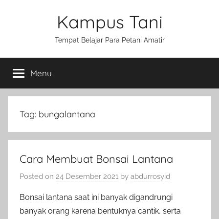
Skip
Kampus Tani
to
content
Tempat Belajar Para Petani Amatir
Menu
Tag:
bungalantana
Cara Membuat Bonsai Lantana
Posted on
24 Desember 2021
by
abdurrosyid
Bonsai lantana saat ini banyak digandrungi
banyak orang karena bentuknya cantik, serta