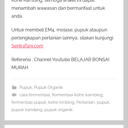
Kohe Kambing, semoga artikel ini dapat
menambah wawasan dan bermanfaat untuk
anda.
Untuk membeli EM4, molase, pupuk ataupun
perlengkapan pertanian lainnya, silakan kunjungi
SentraTani.com
Referensi : Channel Youtube BELAJAR BONSAI
MURAH
Pupuk
,
Pupuk Organik
cara fermentasi
,
fermentasi kohe kambing
,
fermentasi pupuk
,
kohe kmbing
,
Pertanian
,
pupuk
,
pupuk kandang
,
pupuk organik