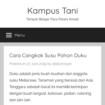
Skip
Kampus Tani
to
content
Tempat Belajar Para Petani Amatir
Menu
Cara Cangkok Susu Pohon Duku
Posted on
27 Juni 2019
by
abdurrosyid
Duku adalah jenis buah-buahan dari anggota
suku Meliaceae. Tanaman yang berasal dari Asia
Tenggara sebelah barat ini memiliki kemiripan
dengan buah langsat, kokosan, pisitan, celoring
dan lain-lain.